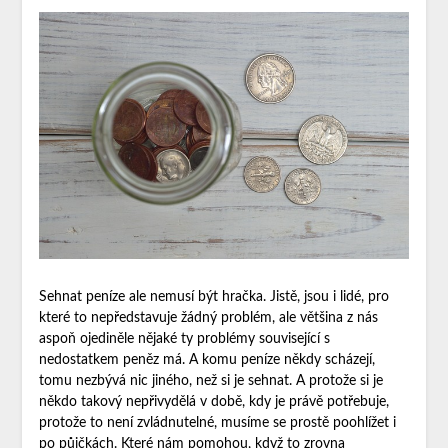
Sehnat peníze ale nemusí být hračka. Jistě, jsou i lidé, pro
které to nepředstavuje žádný problém, ale většina z nás
aspoň ojediněle nějaké ty problémy související s
nedostatkem peněz má. A komu peníze někdy scházejí,
tomu nezbývá nic jiného, než si je sehnat. A protože si je
někdo takový nepřivydělá v době, kdy je právě potřebuje,
protože to není zvládnutelné, musíme se prostě poohlížet i
po půjčkách. Které nám pomohou, když to zrovna