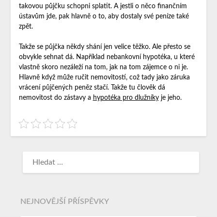
takovou půjčku schopni splatit. A jestli o něco finančním
ústavům jde, pak hlavně o to, aby dostaly své peníze také
zpět.
Takže se půjčka někdy shání jen velice těžko. Ale přesto se
obvykle sehnat dá. Například nebankovní hypotéka, u které
vlastně skoro nezáleží na tom, jak na tom zájemce o ni je.
Hlavně když může ručit nemovitostí, což tady jako záruka
vrácení půjčených peněz stačí. Takže tu člověk dá
nemovitost do zástavy a
hypotéka pro dlužníky
je jeho.
NEJNOVĚJŠÍ PŘÍSPĚVKY