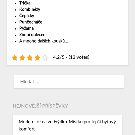
Trička
Kombinézy
Čepičky
Punčocháče
Pyžama
Zimní oblečení
A mnoho dalších kousků…
4.2/5 - (12 votes)
NEJNOVĚJŠÍ PŘÍSPĚVKY
Moderní okna ve Frýdku-Místku pro lepší bytový
komfort