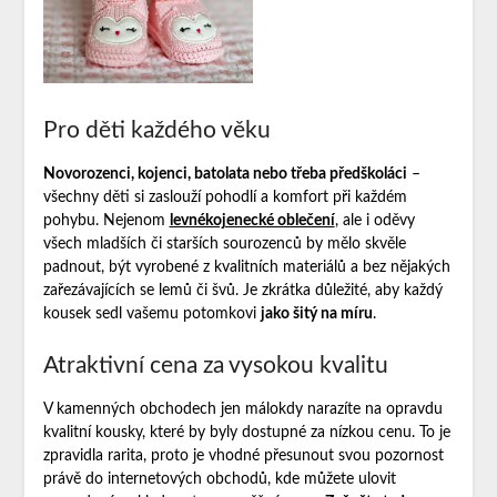
Pro děti každého věku
Novorozenci, kojenci, batolata nebo třeba předškoláci
–
všechny děti si zaslouží pohodlí a komfort při každém
pohybu. Nejenom
levnékojenecké oblečení
, ale i oděvy
všech mladších či starších sourozenců by mělo skvěle
padnout, být vyrobené z kvalitních materiálů a bez nějakých
zařezávajících se lemů či švů. Je zkrátka důležité, aby každý
kousek sedl vašemu potomkovi
jako šitý na míru
.
Atraktivní cena za vysokou kvalitu
V kamenných obchodech jen málokdy narazíte na opravdu
kvalitní kousky, které by byly dostupné za nízkou cenu. To je
zpravidla rarita, proto je vhodné přesunout svou pozornost
právě do internetových obchodů, kde můžete ulovit