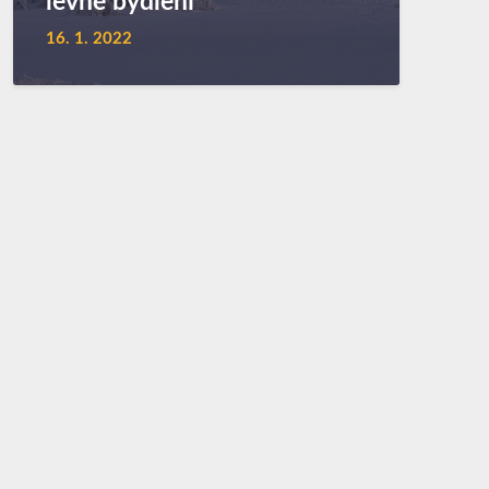
levné bydlení
16. 1. 2022