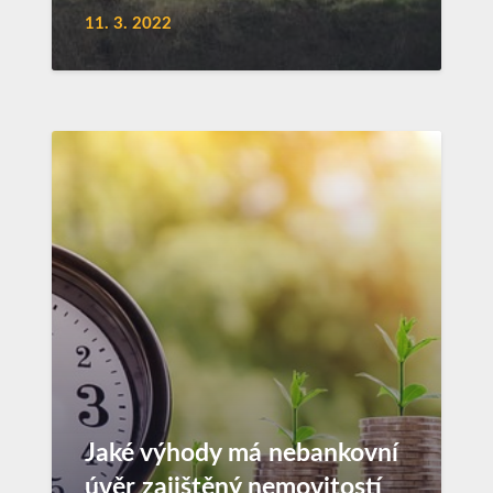
11. 3. 2022
Jaké výhody má nebankovní
úvěr zajištěný nemovitostí