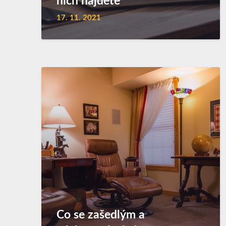
nich najdete
17. 11. 2021
Co se zašedlým a