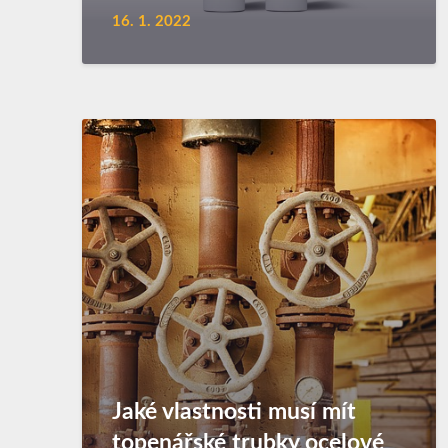
16. 1. 2022
Jaké vlastnosti musí mít
topenářské trubky ocelové