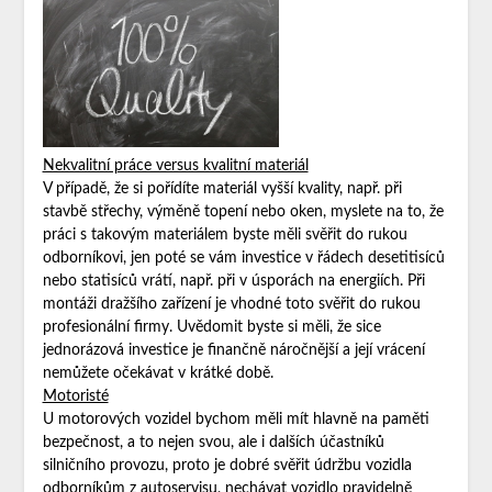
Nekvalitní práce versus kvalitní materiál
V případě, že si pořídíte materiál vyšší kvality, např. při
stavbě střechy, výměně topení nebo oken, myslete na to, že
práci s takovým materiálem byste měli svěřit do rukou
odborníkovi, jen poté se vám investice v řádech desetitisíců
nebo statisíců vrátí, např. při v úsporách na energiích. Při
montáži dražšího zařízení je vhodné toto svěřit do rukou
profesionální firmy. Uvědomit byste si měli, že sice
jednorázová investice je finančně náročnější a její vrácení
nemůžete očekávat v krátké době.
Motoristé
U motorových vozidel bychom měli mít hlavně na paměti
bezpečnost, a to nejen svou, ale i dalších účastníků
silničního provozu, proto je dobré svěřit údržbu vozidla
odborníkům z autoservisu, nechávat vozidlo pravidelně