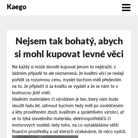
Kaego
Nejsem tak bohatý, abych
si mohl kupovat levné věci
Ne každý si může dovolit kupovat jenom to nejdražší, v
žádném případě to ale neznamená, že kvalitní věci se nedají
pořídit za rozumnou cenu, myslet bychom měli především
na to, že připlatit si za
kvalitu
se vyplatí a že se nám to v
budoucnu jistě vrátí.
Ideálním materiálem či výrobkem je ten, který nám bude
sloužit řadu let, sáhnout bychom tedy měli po osvědčeném
a léty prověřeném zboží, kvalitním a spolehlivém výrobci, ať
se to týká stavebního materiálu, elektrospotřebičů či
motorových vozidel, tedy toho, na co vynakládáme větší
finanční prostředky a od kterých očekáváme, že něco vydrží.