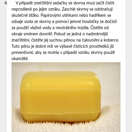
4.
V případě znečištění sedačky se skvrna musí začít čistit
neprodleně po jejím vzniku. Zaschlé skvrny se odstraňují
skutečně těžko. Papírovými utěrkami nebo hadříkem se
odsaje voda ze skvrny a pomocí jemné houbičky se dočistí
za použití vlažné vody a neutrálního mýdla. Čistěte od
okraje směrem dovnitř. Pokud se jedná o nadměrnější
znečištění, čistěte jej suchou pěnou na čalounění a koberce.
Tuto pěnu je dobré mít ve výbavě čistících prostředků již
preventivně, aby se mohla v případě vzniku skvrny použít
okamžitě.