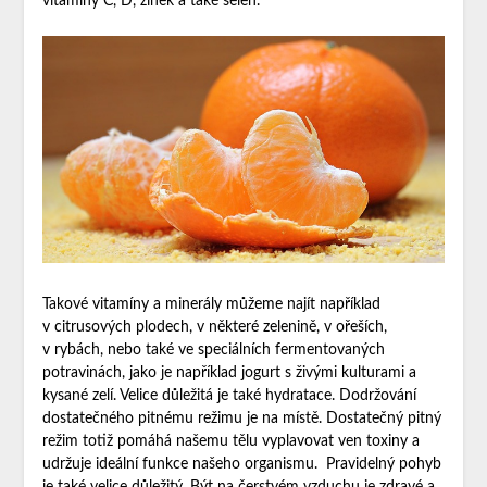
vitamíny C, D, zinek a také selen.
Takové vitamíny a minerály můžeme najít například
v citrusových plodech, v některé zelenině, v ořeších,
v rybách, nebo také ve speciálních fermentovaných
potravinách, jako je například jogurt s živými kulturami a
kysané zelí. Velice důležitá je také hydratace. Dodržování
dostatečného pitnému režimu je na místě. Dostatečný pitný
režim totiž pomáhá našemu tělu vyplavovat ven toxiny a
udržuje ideální funkce našeho organismu.
Pravidelný pohyb