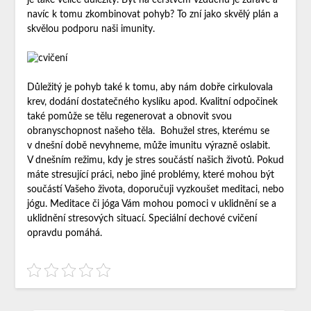
je také velice důležitý. Být na čerstvém vzduchu je zdravé a
navíc k tomu zkombinovat pohyb? To zní jako skvělý plán a
skvělou podporu naši imunity.
Důležitý je pohyb také k tomu, aby nám dobře cirkulovala
krev, dodání dostatečného kyslíku apod. Kvalitní odpočinek
také pomůže se tělu regenerovat a obnovit svou
obranyschopnost našeho těla.
Bohužel stres, kterému se
v dnešní době nevyhneme, může imunitu výrazně oslabit.
V dnešním režimu, kdy je stres součástí našich životů. Pokud
máte stresující práci, nebo jiné problémy, které mohou být
součástí Vašeho života, doporučuji vyzkoušet meditaci, nebo
jógu. Meditace či jóga Vám mohou pomoci v uklidnění se a
uklidnění stresových situací. Speciální dechové cvičení
opravdu pomáhá.