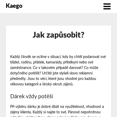
Kaego
Jak zapůsobit?
Každý člověk se ocitne v situaci, kdy by chtěl podarovat své
blízké, rodinu, přátele, kamarády, přítelkyni nebo své
zaměstnance. Co v takovém případě darovat? Co může
dotyčného potěšit? Určitě jste slyšeli slovo
reklamní
předměty
. Jsou to věci, které jsou vhodné pro každou
věkovou kategorii a široký okruh zájmů.
Dárek vždy potěší
Při výběru dárku je dobré dbát na využitelnost, vhodnost a
zájmy klienta. Každý si najde to své. Pánové nepohrdnou