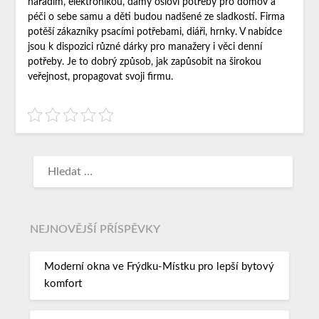
nářadím, elektronikou, dámy osloví potřeby pro domov a
péči o sebe samu a děti budou nadšené ze sladkostí. Firma
potěší zákazníky psacími potřebami, diáři, hrnky. V nabídce
jsou k dispozici různé dárky pro manažery i věci denní
potřeby. Je to dobrý způsob, jak zapůsobit na širokou
veřejnost, propagovat svoji firmu.
NEJNOVĚJŠÍ PŘÍSPĚVKY
Moderní okna ve Frýdku-Místku pro lepší bytový
komfort