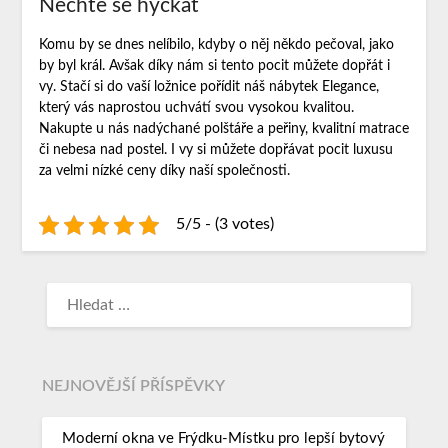
Nechte se hýčkat
Komu by se dnes nelíbilo, kdyby o něj někdo pečoval, jako
by byl král. Avšak díky nám si tento pocit můžete dopřát i
vy. Stačí si do vaší ložnice pořídit náš nábytek Elegance,
který vás naprostou uchvátí svou vysokou kvalitou.
Nakupte u nás nadýchané polštáře a peřiny, kvalitní matrace
či nebesa nad postel. I vy si můžete dopřávat pocit luxusu
za velmi nízké ceny díky naší společnosti.
5/5 - (3 votes)
NEJNOVĚJŠÍ PŘÍSPĚVKY
Moderní okna ve Frýdku-Místku pro lepší bytový