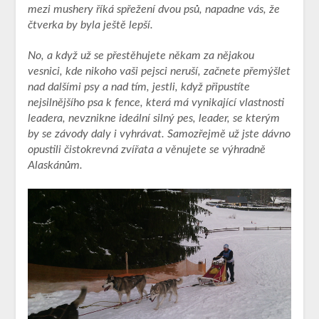
mezi mushery říká spřežení dvou psů, napadne vás, že
čtverka by byla ještě lepší.
No, a když už se přestěhujete někam za nějakou
vesnici, kde nikoho vaši pejsci neruší, začnete přemýšlet
nad dalšími psy a nad tím, jestli, když připustíte
nejsilnějšího psa k fence, která má vynikající vlastnosti
leadera, nevznikne ideální silný pes, leader, se kterým
by se závody daly i vyhrávat. Samozřejmě už jste dávno
opustili čistokrevná zvířata a věnujete se výhradně
Alaskánům.