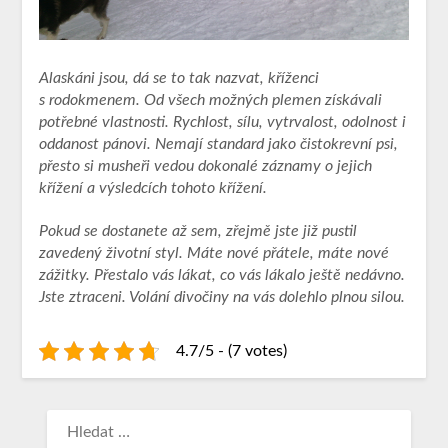
Alaskáni jsou, dá se to tak nazvat, kříženci
s rodokmenem. Od všech možných plemen získávali
potřebné vlastnosti. Rychlost, sílu, vytrvalost, odolnost i
oddanost pánovi. Nemají standard jako čistokrevní psi,
přesto si musheři vedou dokonalé záznamy o jejich
křížení a výsledcích tohoto křížení.
Pokud se dostanete až sem, zřejmě jste již pustil
zavedený životní styl. Máte nové přátele, máte nové
zážitky. Přestalo vás lákat, co vás lákalo ještě nedávno.
Jste ztraceni. Volání divočiny na vás dolehlo plnou silou.
4.7/5 - (7 votes)