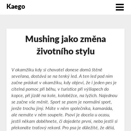
Kaego
Mushing jako změna
životního stylu
V okamžiku kdy si chovatel donese domů štěně
seveřana, dostává se na tenký led. A ten led pod ním
začne práskat v okamžiku, kdy objeví, že i jeden pes je
citelná pomoc při běhu, v turistice při výšlapech do
kopce, při jízdě na kole, koloběžce, na lyžích.
Najednou
se začne vše měnit. Sport se psem je normální sport,
jenže trochu jiný. Máte v něm společníka, kamaráda,
ale nemáte v něm soupeře. Psovi je docela u ocasu,
jestli někam doběhnete, či dojedete první, nebo jestli si
překonáte traťový rekord. Pro psa je důležité, že dělá,