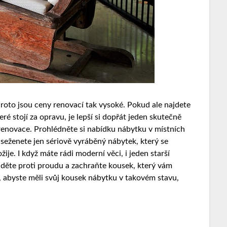
Proto jsou ceny renovací tak vysoké. Pokud ale najdete
é stojí za opravu, je lepší si dopřát jeden skutečně
 renovace. Prohlédněte si nabídku nábytku v místních
seženete jen sériově vyráběný nábytek, který se
žije.
I když máte rádi moderní věci, i jeden starší
ěte proti proudu a zachraňte kousek, který vám
, abyste měli svůj kousek nábytku v takovém stavu,