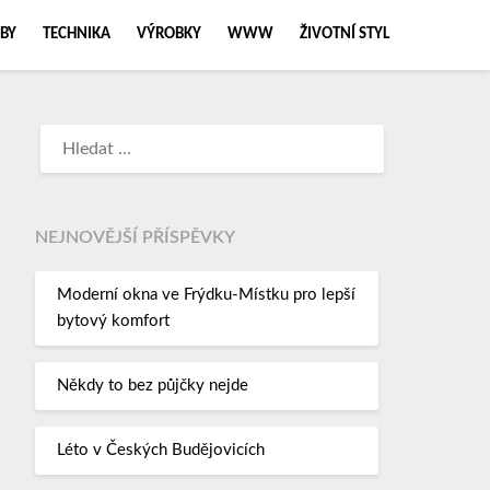
BY
TECHNIKA
VÝROBKY
WWW
ŽIVOTNÍ STYL
NEJNOVĚJŠÍ PŘÍSPĚVKY
Moderní okna ve Frýdku-Místku pro lepší
bytový komfort
Někdy to bez půjčky nejde
Léto v Českých Budějovicích