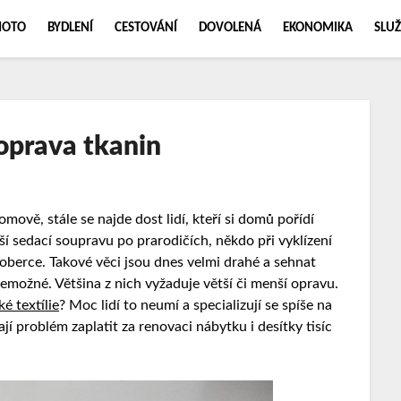
MOTO
BYDLENÍ
CESTOVÁNÍ
DOVOLENÁ
EKONOMIKA
SLUŽ
oprava tkanin
mově, stále se najde dost lidí, kteří si domů pořídí
ší sedací soupravu po prarodičích, někdo při vyklízení
berce. Takové věci jsou dnes velmi drahé a sehnat
emožné. Většina z nich vyžaduje větší či menší opravu.
ké textílie
? Moc lidí to neumí a specializují se spíše na
í problém zaplatit za renovaci nábytku i desítky tisíc