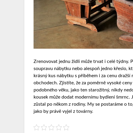
Zrenovovat jednu židli může trvat i celé týdny. 
soupravu nábytku nebo alespoň jedno křeslo, kter
krásný kus nábytku s příběhem i za cenu dražší
obchodech. Zjistíte, že za poměrně vysoké ceny 
podobného věku, jako ten starožitný, nikdy nedo
kousek může dodat modernímu bydlení šmrnc. Jd
zůstal po někom z rodiny. My se postaráme o to
jako by právě vyjel z továrny.