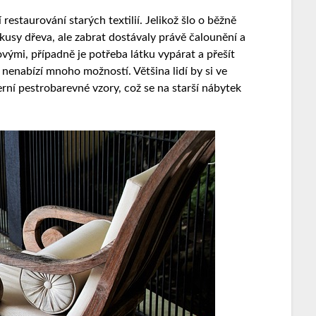
estaurování starých textilií. Jelikož šlo o běžně
usy dřeva, ale zabrat dostávaly právě čalounění a
ými, případně je potřeba látku vypárat a přešít
enabízí mnoho možností. Většina lidí by si ve
rní pestrobarevné vzory, což se na starší nábytek