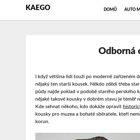
KAEGO
DOMŮ
AUTO 
Odborná 
I když většina lidí touží po moderně zařízeném do
nějaký ten starší kousek. Někdo zdědí třeba star
půdy najde poklad v podobě starého perského ko
nějaké takové kousky v dobrém stavu je téměř n
Kde sehnat někoho, kdo dokáže opravit
historic
kousky pro muzea a bohaté sběratele, kteří nemaj
korun.