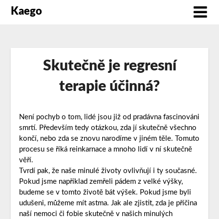
Kaego
Skutečně je regresní
terapie účinná?
Není pochyb o tom, lidé jsou již od pradávna fascinováni
smrtí. Především tedy otázkou, zda jí skutečně všechno
končí, nebo zda se znovu narodíme v jiném těle. Tomuto
procesu se říká reinkarnace a mnoho lidí v ní skutečně
věří.
Tvrdí pak, že naše minulé životy ovlivňují i ty současné.
Pokud jsme například zemřeli pádem z velké výšky,
budeme se v tomto životě bát výšek. Pokud jsme byli
udušeni, můžeme mít astma. Jak ale zjistit, zda je příčina
naší nemoci či fobie skutečně v našich minulých