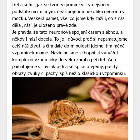
třeba si říci, jak se tvoří vzpomínky. Ty nejsou v
podstatě ničím jiným, než spojením několika neuronů v
mozku. Veškerá paměť, vše, co jsme kdy zažili, co z nás
dělá „nás“, je uloženo právě zde.
Je pravda, že tato neuronová spojení časem slábnou, a
někdy i mizí docela. To je i důvod, proč si nepamatujeme
celý náš život, a čím dále do minulosti jdeme, tím méně
vzpomínek máme. Navíc nejsme schopni si vytvářet
komplexní vzpomínky do věku zhruba pěti let. Ano,
pamatujeme si, avšak jedná se spíše o vjemy, pocity,
obrazy, zvuky či pachy, spíš než o klasickou vzpomínku.