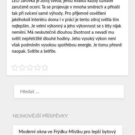
LED žárovka je zdroj světla, jehož kvalitu každý uživatel
zaručeně ocení. Ta se projevuje v mnoha směrech a přináší
tak při svícení samé výhody. Pro příjemné osvětlení
jakéhokoli interiéru doma i v práci je tento zdroj světla tím
nejlepším. Je velmi výkonný a jeho výkonnost se s léty nijak
nemění. Má neskutečně dlouhou životnost a nevadí mu
svítit nepřetržitě dlouhé hodiny. Jeho vysoký výkon není
však podmíněn vysokou spotřebou energie. Je tomu přesně
naopak. Svítíte a šetříte.
NEJNOVĚJŠÍ PŘÍSPĚVKY
Moderní okna ve Frýdku-Místku pro lepší bytový