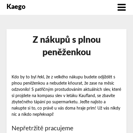
Kaego
Z nákupů s plnou
peněženkou
Kdo by to byl řekl, že z velkého nákupu budete odjíždět s
plnou peněženkou a nebudete kňourat, že zase na měsíc
odzvonilo! S patřičným prostudováním aktuálních slev, které
si projdete na kompasu slev v
letáku Kaufland
, se zbavíte
zbytečného tápání po supermarketu. Jeďte najisto a
nakupte si to, co právě u vás doma hraje prim! Už vás nikdy
nic a nikdo nepřekvapí!
Nepřetržitě pracujeme