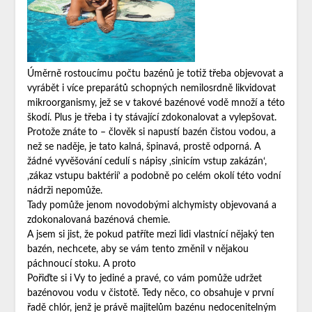
Úměrně rostoucímu počtu bazénů je totiž třeba objevovat a
vyrábět i více preparátů schopných nemilosrdně likvidovat
mikroorganismy, jež se v takové bazénové vodě množí a této
škodí. Plus je třeba i ty stávající zdokonalovat a vylepšovat.
Protože znáte to – člověk si napustí bazén čistou vodou, a
než se naděje, je tato kalná, špinavá, prostě odporná. A
žádné vyvěšování cedulí s nápisy ‚sinicím vstup zakázán‘,
‚zákaz vstupu baktérií‘ a podobně po celém okolí této vodní
nádrži nepomůže.
Tady pomůže jenom novodobými alchymisty objevovaná a
zdokonalovaná bazénová chemie.
A jsem si jist, že pokud patříte mezi lidi vlastnící nějaký ten
bazén, nechcete, aby se vám tento změnil v nějakou
páchnoucí stoku. A proto
Pořiďte si i Vy to jediné a pravé, co vám pomůže udržet
bazénovou vodu v čistotě. Tedy něco, co obsahuje v první
řadě chlór, jenž je právě majitelům bazénu nedocenitelným