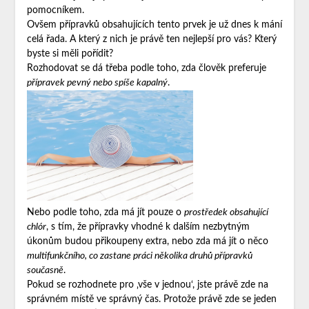
pomocníkem.
Ovšem přípravků obsahujících tento prvek je už dnes k mání
celá řada. A který z nich je právě ten nejlepší pro vás? Který
byste si měli pořídit?
Rozhodovat se dá třeba podle toho, zda člověk preferuje
přípravek pevný nebo spíše kapalný
.
Nebo podle toho, zda má jít pouze o
prostředek obsahující
chlór
, s tím, že přípravky vhodné k dalším nezbytným
úkonům budou přikoupeny extra, nebo zda má jít o něco
multifunkčního, co zastane práci několika druhů přípravků
současně
.
Pokud se rozhodnete pro ‚vše v jednou‘, jste právě zde na
správném místě ve správný čas. Protože právě zde se jeden