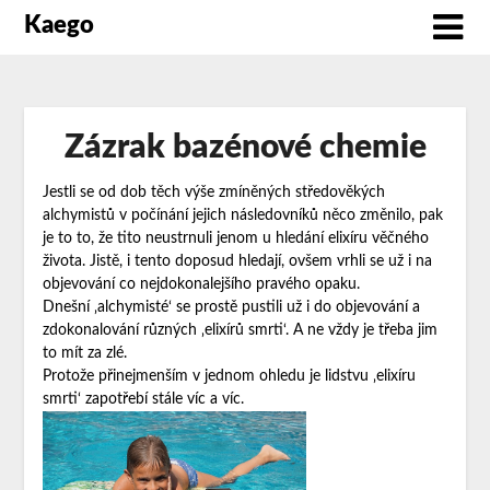
Kaego
Zázrak bazénové chemie
Jestli se od dob těch výše zmíněných středověkých
alchymistů v počínání jejich následovníků něco změnilo, pak
je to to, že tito neustrnuli jenom u hledání elixíru věčného
života. Jistě, i tento doposud hledají, ovšem vrhli se už i na
objevování co nejdokonalejšího pravého opaku.
Dnešní ‚alchymisté‘ se prostě pustili už i do objevování a
zdokonalování různých ‚elixírů smrti‘. A ne vždy je třeba jim
to mít za zlé.
Protože přinejmenším v jednom ohledu je lidstvu ‚elixíru
smrti‘ zapotřebí stále víc a víc.