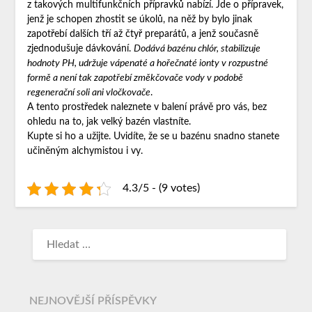
z takových multifunkčních přípravků nabízí. Jde o přípravek,
jenž je schopen zhostit se úkolů, na něž by bylo jinak
zapotřebí dalších tří až čtyř preparátů, a jenž současně
zjednodušuje dávkování.
Dodává bazénu chlór, stabilizuje
hodnoty PH, udržuje vápenaté a hořečnaté ionty v rozpustné
formě a není tak zapotřebí změkčovače vody v podobě
regenerační soli ani vločkovače
.
A tento prostředek naleznete v balení právě pro vás, bez
ohledu na to, jak velký bazén vlastníte.
Kupte si ho a užijte. Uvidíte, že se u bazénu snadno stanete
učiněným alchymistou i vy.
4.3/5 - (9 votes)
NEJNOVĚJŠÍ PŘÍSPĚVKY