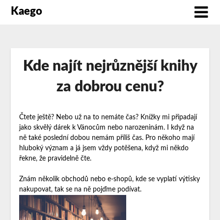
Kaego
Kde najít nejrůznější knihy
za dobrou cenu?
Čtete ještě? Nebo už na to nemáte čas? Knížky mi připadají
jako skvělý dárek k Vánocům nebo narozeninám. I když na
ně také poslední dobou nemám příliš čas. Pro někoho mají
hluboký význam a já jsem vždy potěšena, když mi někdo
řekne, že pravidelně čte.
Znám několik obchodů nebo e-shopů, kde se vyplatí výtisky
nakupovat, tak se na ně pojďme podívat.