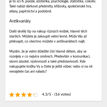
je to sci-fi, poezie, ezoterika, psychologie, statistika, cokoliv.
Také nabízí dárkové předměty, křížovky, společenské hry,
atlasy, papírnictví a podobně.
Antikvariáty
Další skvělý tip na nákup různých knížek, hlavně těch
starších. Můžete je zakoupit velmi levně. Může Vás až
překvapit, co všechno můžete v antikvariátech najít.
Myslím, že je velmi důležité číst hlavně dětem, aby se
rozvíjely v co nejvíce směrech. Především v komunikaci,
slovní zásobě, výslovnosti a také představivosti. Kde
nakupujete knížky Vy a čtete je ještě vůbec nebo si na ně
nenajdete čas ani náladu?
4.3/5 - (16 votes)