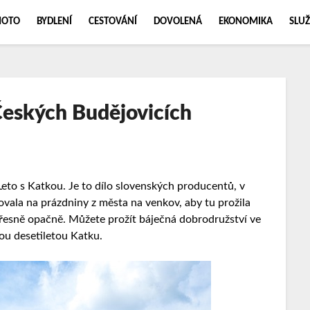
MOTO
BYDLENÍ
CESTOVÁNÍ
DOVOLENÁ
EKONOMIKA
SLUŽ
Českých Budějovicích
Leto s Katkou. Je to dílo slovenských producentů, v
ovala na prázdniny z města na venkov, aby tu prožila
přesně opačně. Můžete prožít báječná dobrodružství ve
ou desetiletou Katku.