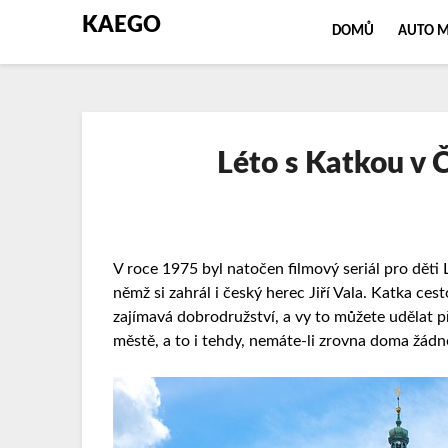
KAEGO
DOMŮ
AUTO 
Léto s Katkou v 
V roce 1975 byl natočen filmový seriál pro děti 
němž si zahrál i český herec Jiří Vala.
Katka cest
zajímavá dobrodružství, a vy to můžete udělat 
městě, a to i tehdy, nemáte-li zrovna doma žádn