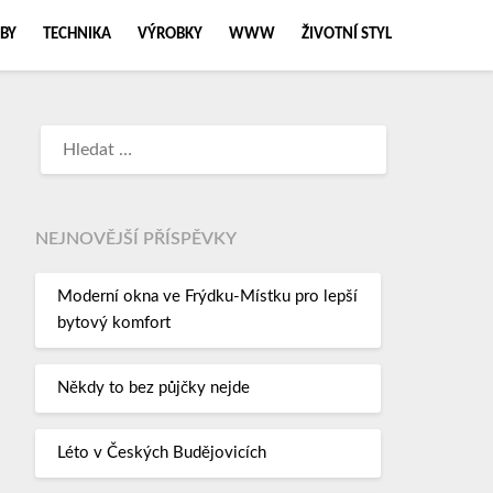
BY
TECHNIKA
VÝROBKY
WWW
ŽIVOTNÍ STYL
NEJNOVĚJŠÍ PŘÍSPĚVKY
Moderní okna ve Frýdku-Místku pro lepší
bytový komfort
Někdy to bez půjčky nejde
Léto v Českých Budějovicích