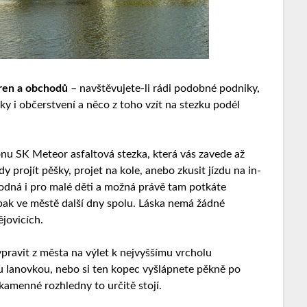
áren a obchodů
– navštěvujete-li rádi podobné podniky,
sky i občerstvení a něco z toho vzít na stezku podél
nu SK Meteor asfaltová stezka, která vás zavede až
 projít pěšky, projet na kole, anebo zkusit jízdu na in-
vhodná i pro malé děti a možná právě tam potkáte
 pak ve městě další dny spolu. Láska nemá žádné
jovicích.
ypravit z města na výlet k nejvyššímu vrcholu
u lanovkou, nebo si ten kopec vyšlápnete pěkně po
kamenné rozhledny to určitě stojí.