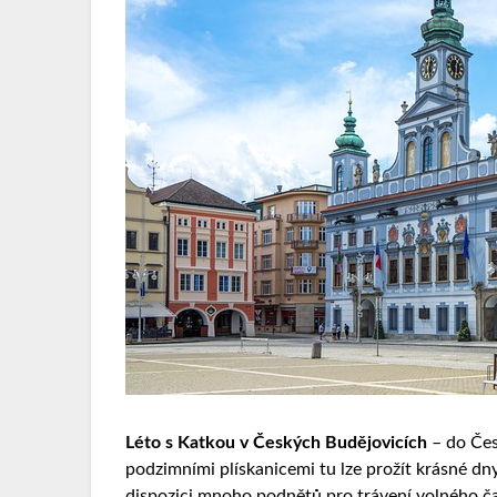
Léto s Katkou v Českých Budějovicích
– do Čes
podzimními plískanicemi tu lze prožít krásné dny.
dispozici mnoho podnětů pro trávení volného ča