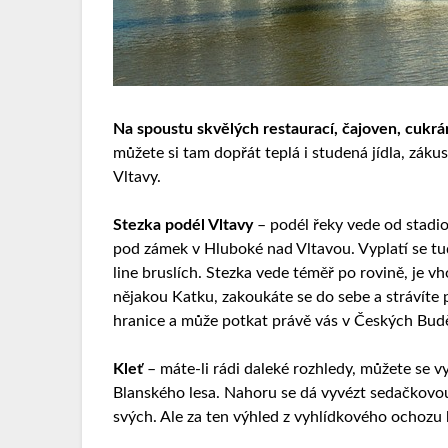
Na spoustu skvělých restaurací, čajoven, cukr
můžete si tam dopřát teplá i studená jídla, záku
Vltavy.
Stezka podél Vltavy
– podél řeky vede od stadio
pod zámek v Hluboké nad Vltavou. Vyplatí se tudy
line bruslích. Stezka vede téměř po rovině, je 
nějakou Katku, zakoukáte se do sebe a strávíte
hranice a může potkat právě vás v Českých Budě
Kleť
– máte-li rádi daleké rozhledy, můžete se v
Blanského lesa. Nahoru se dá vyvézt sedačkovo
svých. Ale za ten výhled z vyhlídkového ochozu 