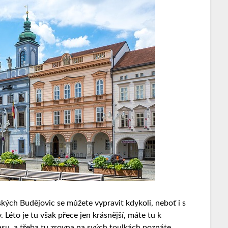
kých Budějovic se můžete vypravit kdykoli, neboť i s
 Léto je tu však přece jen krásnější, máte tu k
su, a třeba tu zrovna na svých toulkách poznáte